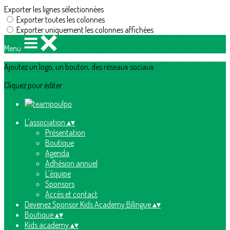
Exporter les lignes sélectionnées
Exporter toutes les colonnes
Exporter uniquement les colonnes affichées
Menu
Ajoutez un logo, un bouton, des réseaux sociaux
Cliquez pour éditer
L'association
▴
▾
Présentation
Boutique
Agenda
Adhésion annuel
L'équipe
Sponsors
Accès et contact
Devenez Sponsor Kids Academy Bilingue
▴
▾
Boutique
▴
▾
Kids academy
▴
▾