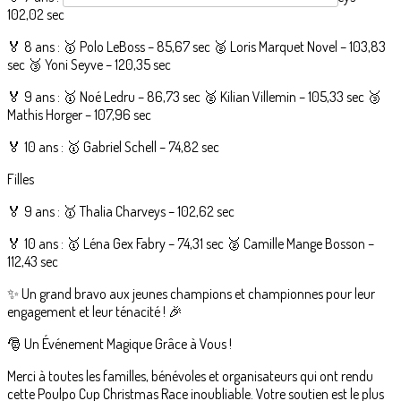
102,02 sec
🏅 8 ans : 🥇 Polo LeBoss – 85,67 sec 🥈 Loris Marquet Novel – 103,83
sec 🥉 Yoni Seyve – 120,35 sec
🏅 9 ans : 🥇 Noé Ledru – 86,73 sec 🥈 Kilian Villemin – 105,33 sec 🥉
Mathis Horger – 107,96 sec
🏅 10 ans : 🥇 Gabriel Schell – 74,82 sec
Filles
🏅 9 ans : 🥇 Thalia Charveys – 102,62 sec
🏅 10 ans : 🥇 Léna Gex Fabry – 74,31 sec 🥈 Camille Mange Bosson –
112,43 sec
✨ Un grand bravo aux jeunes champions et championnes pour leur
engagement et leur ténacité ! 🎉
🎅 Un Événement Magique Grâce à Vous !
Merci à toutes les familles, bénévoles et organisateurs qui ont rendu
cette Poulpo Cup Christmas Race inoubliable. Votre soutien est le plus