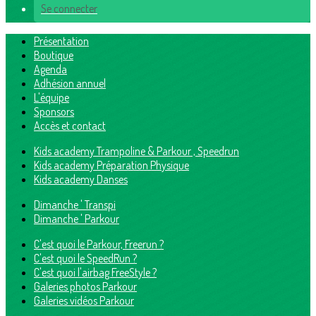
Se connecter
Présentation
Boutique
Agenda
Adhésion annuel
L'équipe
Sponsors
Accès et contact
Kids academy Trampoline & Parkour , Speedrun
Kids academy Préparation Physique
Kids academy Danses
Dimanche ' Transpi
Dimanche ' Parkour
C'est quoi le Parkour, Freerun ?
C'est quoi le SpeedRun ?
C'est quoi l'airbag FreeStyle ?
Galeries photos Parkour
Galeries vidéos Parkour