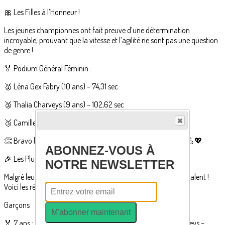
🎀 Les Filles à l’Honneur !
Les jeunes championnes ont fait preuve d’une détermination
incroyable, prouvant que la vitesse et l’agilité ne sont pas une question
de genre !
🏅 Podium Général Féminin :
🥇 Léna Gex Fabry (10 ans) – 74,31 sec
🥈 Thalia Charveys (9 ans) – 102,62 sec
🥉 Camille Mange Bosson (10 ans) – 112,43 sec
👏 Bravo les filles ! Vous êtes une vraie source d’inspiration ! 💪💖
ABONNEZ-VOUS À
🎉 Les Plus Petits Ont Assuré !
NOTRE NEWSLETTER
Malgré leur jeune âge, les plus petits ont défié le chrono avec talent !
Voici les résultats par catégorie :
Garçons
M'abonner maintenant
🏅 7 ans : 🥇 Timothée Thevenot – 90,72 sec 🥈 Lessio Charveys –