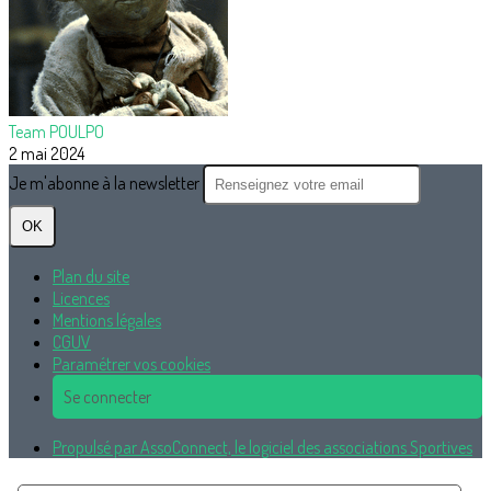
Team POULPO
2 mai 2024
Je m'abonne à la newsletter
OK
Plan du site
Licences
Mentions légales
CGUV
Paramétrer vos cookies
Se connecter
Propulsé par AssoConnect, le logiciel des associations Sportives