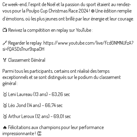
Ce week-end, l’esprit de Noël et la passion du sport étaient au rendez-
vous pour la Poulpo Cup Christmas Race 2024 ! ❄️ Une édition remplie
d’émotions, où les plus jeunes ont brillé par leur énergie et leur courage.
📺 Revivez la compétition en replay sur YouTube :
🔗 Regarder le replay: https://www.youtube.com/live/FcdGNMNUfzA?
si=fQASDsTnur9spaOH
🏅 Classement Général
Parmi tous les participants, certains ont réalisé des temps
exceptionnels et se sont distingués sur le podium du classement
général :
🥇 Leni Laureau (13 ans) – 63,26 sec
🥈 Léo Jond (14 ans) – 66,74 sec
🥉 Arthur Leroux (12 ans) – 69,01 sec
🔥 Félicitations aux champions pour leur performance
impressionnante ! 👏