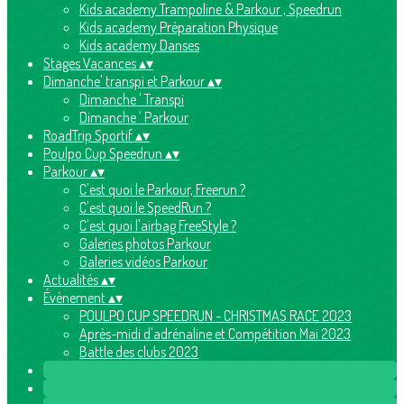
Kids academy Trampoline & Parkour , Speedrun
Kids academy Préparation Physique
Kids academy Danses
Stages Vacances
▴
▾
Dimanche' transpi et Parkour
▴
▾
Dimanche ' Transpi
Dimanche ' Parkour
RoadTrip Sportif
▴
▾
Poulpo Cup Speedrun
▴
▾
Parkour
▴
▾
C'est quoi le Parkour, Freerun ?
C'est quoi le SpeedRun ?
C'est quoi l'airbag FreeStyle ?
Galeries photos Parkour
Galeries vidéos Parkour
Actualités
▴
▾
Évènement
▴
▾
POULPO CUP SPEEDRUN - CHRISTMAS RACE 2023
Après-midi d'adrénaline et Compétition Mai 2023
Battle des clubs 2023