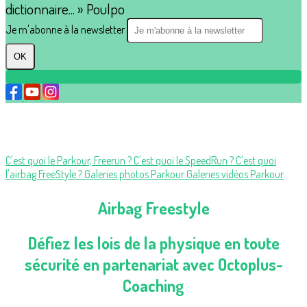
dictionnaire... » Poulpo
Je m'abonne à la newsletter
OK
C'est quoi le Parkour, Freerun ?
C'est quoi le SpeedRun ?
C'est quoi
l'airbag FreeStyle ?
Galeries photos Parkour
Galeries vidéos Parkour
Airbag Freestyle
Défiez les lois de la physique en toute
sécurité en partenariat avec Octoplus-
Coaching