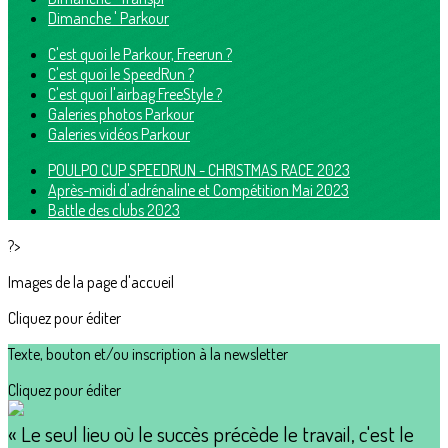
Dimanche ' Parkour
C'est quoi le Parkour, Freerun ?
C'est quoi le SpeedRun ?
C'est quoi l'airbag FreeStyle ?
Galeries photos Parkour
Galeries vidéos Parkour
POULPO CUP SPEEDRUN - CHRISTMAS RACE 2023
Après-midi d'adrénaline et Compétition Mai 2023
Battle des clubs 2023
?>
Images de la page d'accueil
Cliquez pour éditer
Texte, bouton et/ou inscription à la newsletter
Cliquez pour éditer
« Le seul lieu où le succès précède le travail, c'est le