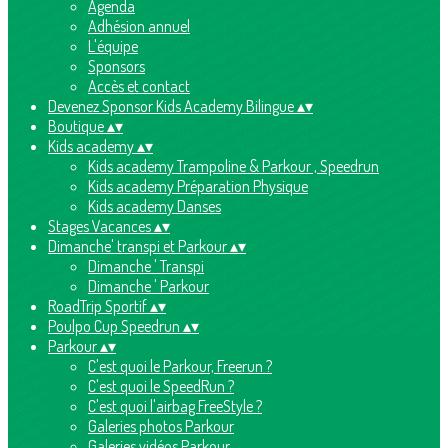
Agenda
Adhésion annuel
L'équipe
Sponsors
Accès et contact
Devenez Sponsor Kids Academy Bilingue
▴
▾
Boutique
▴
▾
Kids academy
▴
▾
Kids academy Trampoline & Parkour , Speedrun
Kids academy Préparation Physique
Kids academy Danses
Stages Vacances
▴
▾
Dimanche' transpi et Parkour
▴
▾
Dimanche ' Transpi
Dimanche ' Parkour
RoadTrip Sportif
▴
▾
Poulpo Cup Speedrun
▴
▾
Parkour
▴
▾
C'est quoi le Parkour, Freerun ?
C'est quoi le SpeedRun ?
C'est quoi l'airbag FreeStyle ?
Galeries photos Parkour
Galeries vidéos Parkour