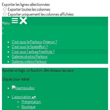
Exporter les lignes sélectionnées
Exporter toutes les colonnes
Exporter uniquement les colonnes affichées
Menu
<
>
C'est quoi le Parkour, Freerun ?
C'est quoi le SpeedRun ?
C'est quoi l'airbag FreeStyle ?
Galeries photos Parkour
Galeries vidéos Parkour
Ajoutez un logo, un bouton, des réseaux sociaux
Cliquez pour éditer
L'association
▴
▾
Présentation
Boutique