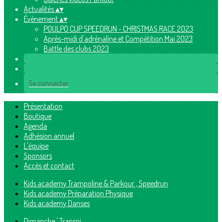
Actualités
▴
▾
Évènement
▴
▾
POULPO CUP SPEEDRUN - CHRISTMAS RACE 2023
Après-midi d'adrénaline et Compétition Mai 2023
Battle des clubs 2023
Se connecter
Présentation
Boutique
Agenda
Adhésion annuel
L'équipe
Sponsors
Accès et contact
Kids academy Trampoline & Parkour , Speedrun
Kids academy Préparation Physique
Kids academy Danses
Dimanche ' Transpi