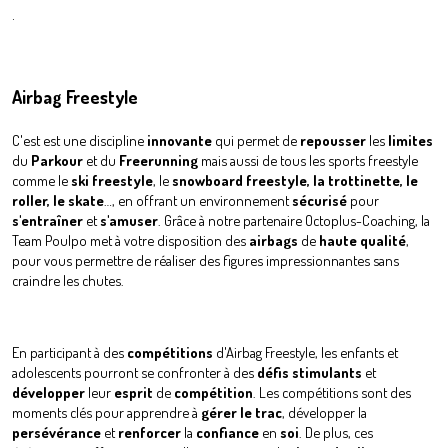
.
Airbag Freestyle
C'est est une discipline
innovante
qui permet de
repousser
les
limites
du
Parkour
et du
Freerunning
mais aussi de tous les sports freestyle
comme le
ski
freestyle
, le
snowboard
freestyle, la trottinette, le
roller, le skate
…, en offrant un environnement
sécurisé
pour
s'entraîner
et
s'amuser
. Grâce à notre partenaire Octoplus-Coaching, la
Team Poulpo met à votre disposition des
airbags
de
haute qualité
,
pour vous permettre de réaliser des figures impressionnantes sans
craindre les chutes.
En participant à des
compétitions
d'Airbag Freestyle, les enfants et
adolescents pourront se confronter à des
défis
stimulants
et
développer
leur
esprit
de
compétition
. Les compétitions sont des
moments clés pour apprendre à
gérer le trac
, développer la
persévérance
et
renforcer
la
confiance
en
soi
. De plus, ces