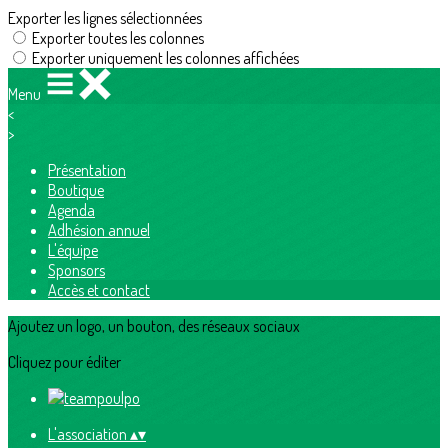
Exporter les lignes sélectionnées
Exporter toutes les colonnes
Exporter uniquement les colonnes affichées
Menu
<
>
Présentation
Boutique
Agenda
Adhésion annuel
L'équipe
Sponsors
Accès et contact
Ajoutez un logo, un bouton, des réseaux sociaux
Cliquez pour éditer
L'association
▴
▾