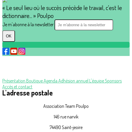
« Le seul lieu où le succès précède le travail, c'est le
dictionnaire... » Poulpo
Je m'abonne à la newsletter
OK
Présentation
Boutique
Agenda
Adhésion annuel
L'équipe
Sponsors
Accès et contact
L'adresse postale
Association Team Poulpo
146 rue narvik
74490 Saint-jeoire