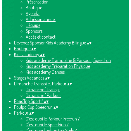
Présentation
Boutique
Agenda
Adhésion annuel
L'équipe
Sponsors
Accès et contact
Devenez Sponsor Kids Academy Bilingue
▴
▾
Boutique
▴
▾
Kids academy
▴
▾
Kids academy Trampoline & Parkour , Speedrun
Kids academy Préparation Physique
Kids academy Danses
Stages Vacances
▴
▾
Dimanche' transpi et Parkour
▴
▾
Dimanche ' Transpi
Dimanche ' Parkour
RoadTrip Sportif
▴
▾
Poulpo Cup Speedrun
▴
▾
Parkour
▴
▾
C'est quoi le Parkour, Freerun ?
C'est quoi le SpeedRun ?
C'est quoi l'airbag FreeStyle ?