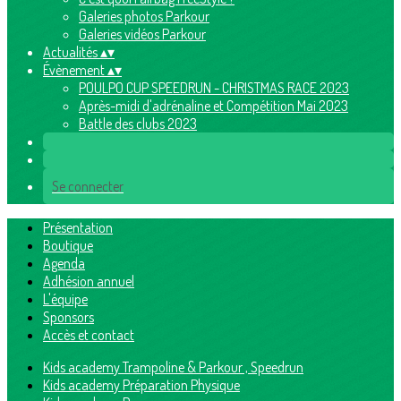
Galeries photos Parkour
Galeries vidéos Parkour
Actualités
▴
▾
Évènement
▴
▾
POULPO CUP SPEEDRUN - CHRISTMAS RACE 2023
Après-midi d'adrénaline et Compétition Mai 2023
Battle des clubs 2023
Se connecter
Présentation
Boutique
Agenda
Adhésion annuel
L'équipe
Sponsors
Accès et contact
Kids academy Trampoline & Parkour , Speedrun
Kids academy Préparation Physique