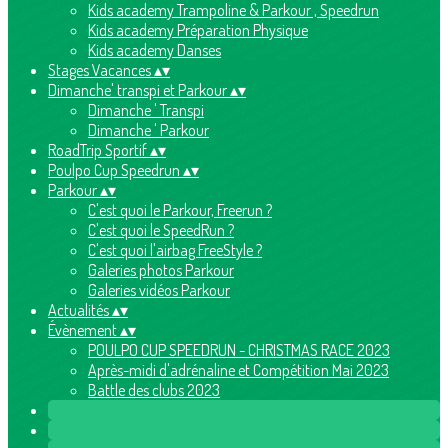
Kids academy Trampoline & Parkour , Speedrun
Kids academy Préparation Physique
Kids academy Danses
Stages Vacances
▴
▾
Dimanche' transpi et Parkour
▴
▾
Dimanche ' Transpi
Dimanche ' Parkour
RoadTrip Sportif
▴
▾
Poulpo Cup Speedrun
▴
▾
Parkour
▴
▾
C'est quoi le Parkour, Freerun ?
C'est quoi le SpeedRun ?
C'est quoi l'airbag FreeStyle ?
Galeries photos Parkour
Galeries vidéos Parkour
Actualités
▴
▾
Évènement
▴
▾
POULPO CUP SPEEDRUN - CHRISTMAS RACE 2023
Après-midi d'adrénaline et Compétition Mai 2023
Battle des clubs 2023