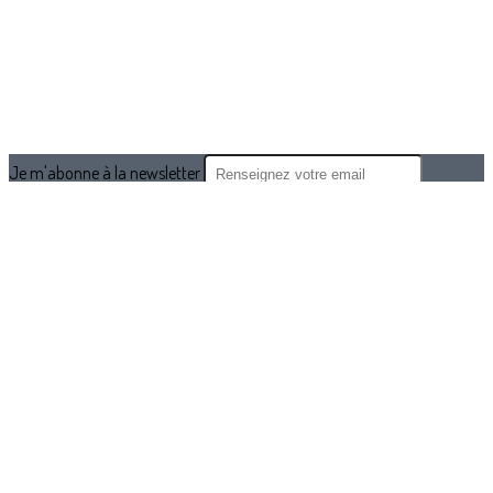
Je m'abonne à la newsletter
OK
Plan du site
Licences
Mentions légales
CGUV
Paramétrer vos cookies
Se connecter
Propulsé par AssoConnect, le logiciel des associations Sportives