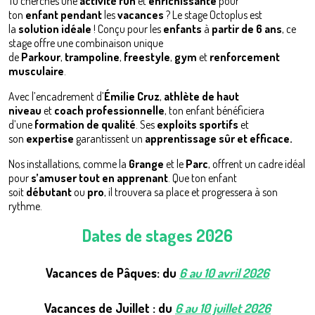
Tu cherches une
activité fun
et
enrichissante
pour
ton
enfant
pendant
les
vacances
? Le stage Octoplus est
la
solution idéale
! Conçu pour les
enfants
à
partir de 6 ans
, ce
stage offre une combinaison unique
de
Parkour
,
trampoline
,
freestyle
,
gym
et
renforcement
musculaire
.
Avec l’encadrement d’
Émilie Cruz
,
athlète de haut
niveau
et
coach professionnelle
, ton enfant bénéficiera
d’une
formation de qualité
. Ses
exploits
sportifs
et
son
expertise
garantissent un
apprentissage sûr et efficace.
Nos installations, comme la
Grange
et le
Parc
, offrent un cadre idéal
pour
s’amuser tout en apprenant
. Que ton enfant
soit
débutant
ou
pro
, il trouvera sa place et progressera à son
rythme.
Dates de stages 2026
Vacances de
Pâques
: du
6 au 10 avril 2026
Vacances de
Juillet
: du
6 au 10 juillet 2026