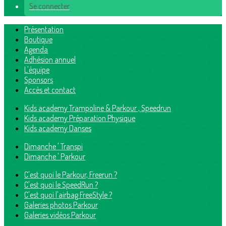
Se connecter
Présentation
Boutique
Agenda
Adhésion annuel
L'équipe
Sponsors
Accès et contact
Kids academy Trampoline & Parkour , Speedrun
Kids academy Préparation Physique
Kids academy Danses
Dimanche ' Transpi
Dimanche ' Parkour
C'est quoi le Parkour, Freerun ?
C'est quoi le SpeedRun ?
C'est quoi l'airbag FreeStyle ?
Galeries photos Parkour
Galeries vidéos Parkour