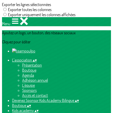
Exporter les lignes sélectionnées
Exporter toutes les colonnes
Exporter uniquement les colonnes affichées
Menu
Ajoutez un logo, un bouton, des réseaux sociaux
Cliquez pour éditer
L'association
▴
▾
Présentation
Boutique
Agenda
Adhésion annuel
L'équipe
Sponsors
Accès et contact
Devenez Sponsor Kids Academy Bilingue
▴
▾
Boutique
▴
▾
Kids academy
▴
▾