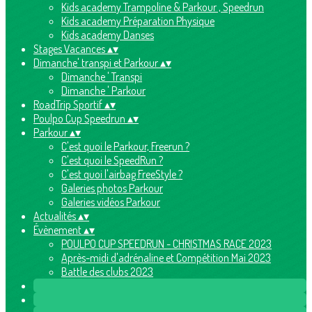
Kids academy Trampoline & Parkour , Speedrun
Kids academy Préparation Physique
Kids academy Danses
Stages Vacances
▴
▾
Dimanche' transpi et Parkour
▴
▾
Dimanche ' Transpi
Dimanche ' Parkour
RoadTrip Sportif
▴
▾
Poulpo Cup Speedrun
▴
▾
Parkour
▴
▾
C'est quoi le Parkour, Freerun ?
C'est quoi le SpeedRun ?
C'est quoi l'airbag FreeStyle ?
Galeries photos Parkour
Galeries vidéos Parkour
Actualités
▴
▾
Évènement
▴
▾
POULPO CUP SPEEDRUN - CHRISTMAS RACE 2023
Après-midi d'adrénaline et Compétition Mai 2023
Battle des clubs 2023