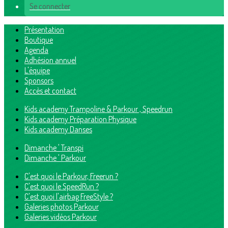
Se connecter
Présentation
Boutique
Agenda
Adhésion annuel
L'équipe
Sponsors
Accès et contact
Kids academy Trampoline & Parkour , Speedrun
Kids academy Préparation Physique
Kids academy Danses
Dimanche ' Transpi
Dimanche ' Parkour
C'est quoi le Parkour, Freerun ?
C'est quoi le SpeedRun ?
C'est quoi l'airbag FreeStyle ?
Galeries photos Parkour
Galeries vidéos Parkour