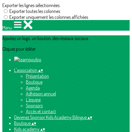
Exporter les lignes sélectionnées
Exporter toutes les colonnes
Exporter uniquement les colonnes affichées
Menu
Ajoutez un logo, un bouton, des réseaux sociaux
Cliquez pour éditer
L'association
▴
▾
Présentation
Boutique
Agenda
Adhésion annuel
L'équipe
Sponsors
Accès et contact
Devenez Sponsor Kids Academy Bilingue
▴
▾
Boutique
▴
▾
Kids academy
▴
▾