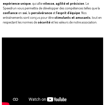
expérience
unique
, qui allie
vitesse, agilité et précision
. Le
Speedrun vous permettra de développer des compétences telles que la
confiance
en
soi
, la
persévérance
et
l'esprit
d'équipe
. Nos
entraînements sont conçus pour être
stimulants et amusants
, tout en
respectant les normes de
sécurité
et les valeurs de notre association.