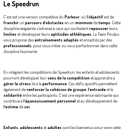
Le Speedrun
C'est est une version compétitive du
Parkour
, où
l'objectif
est de
franchir
un
parcours
d'obstacles
en un
minimum
de
temps
. Cette
discipline exigeante s'adresse à ceux qui souhaitent
repousser
leurs
limites
et développer leurs
aptitudes
athlétiques
. La Team Poulpo
vous propose des
entraînements
adaptés
et encadrés par des
professionnels
, pour vous initier ou vous perfectionner dans cette
discipline fascinante.
En intégrant les compétitions de Speedrun, les enfants et adolescents
pourront développer leur
sens de la compétition
et apprendre à
gérer le stress
lié à la
performance
. Ces défis sportifs permettent
également de
renforcer la cohésion de groupe
,
l'entraide
et la
solidarité
entre les participants. C'est une expérience valorisante qui
contribue à
l'épanouissement
personnel
et au développement de
l'estime
de
soi
.
Enfants
,
adolescents
et
adultes
sont les bienvenus pour vivre cette