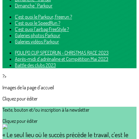
Dimanche ' Parkour
C'est quoi le Parkour, Freerun ?
C'est quoi le SpeedRun ?
C'est quoi l'airbag FreeStyle ?
Galeries photos Parkour
Galeries vidéos Parkour
POULPO CUP SPEEDRUN - CHRISTMAS RACE 2023
Après-midi d'adrénaline et Compétition Mai 2023
Battle des clubs 2023
?>
Images de la page d'accueil
Cliquez pour éditer
Texte, bouton et/ou inscription à la newsletter
Cliquez pour éditer
« Le seul lieu où le succès précède le travail, c'est le