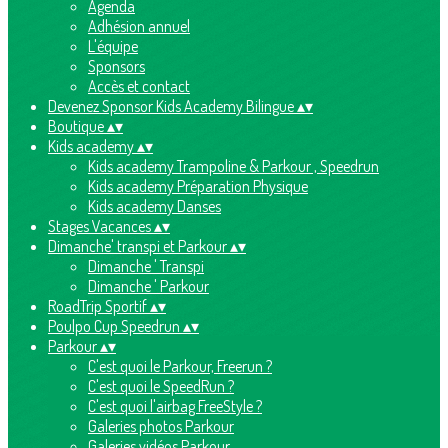
Agenda
Adhésion annuel
L'équipe
Sponsors
Accès et contact
Devenez Sponsor Kids Academy Bilingue
▴
▾
Boutique
▴
▾
Kids academy
▴
▾
Kids academy Trampoline & Parkour , Speedrun
Kids academy Préparation Physique
Kids academy Danses
Stages Vacances
▴
▾
Dimanche' transpi et Parkour
▴
▾
Dimanche ' Transpi
Dimanche ' Parkour
RoadTrip Sportif
▴
▾
Poulpo Cup Speedrun
▴
▾
Parkour
▴
▾
C'est quoi le Parkour, Freerun ?
C'est quoi le SpeedRun ?
C'est quoi l'airbag FreeStyle ?
Galeries photos Parkour
Galeries vidéos Parkour