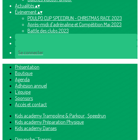
Actualités
▴
▾
Évènement
▴
▾
POULPO CUP SPEEDRUN - CHRISTMAS RACE 2023
Après-midi d'adrénaline et Compétition Mai 2023
Battle des clubs 2023
Se connecter
Présentation
Boutique
Agenda
Adhésion annuel
L'équipe
Sponsors
Accès et contact
Kids academy Trampoline & Parkour , Speedrun
Kids academy Préparation Physique
Kids academy Danses
Dimanche ' Transpi