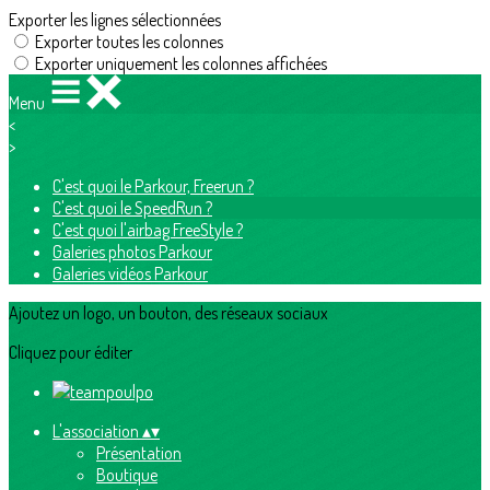
Exporter les lignes sélectionnées
Exporter toutes les colonnes
Exporter uniquement les colonnes affichées
Menu
<
>
C'est quoi le Parkour, Freerun ?
C'est quoi le SpeedRun ?
C'est quoi l'airbag FreeStyle ?
Galeries photos Parkour
Galeries vidéos Parkour
Ajoutez un logo, un bouton, des réseaux sociaux
Cliquez pour éditer
L'association
▴
▾
Présentation
Boutique