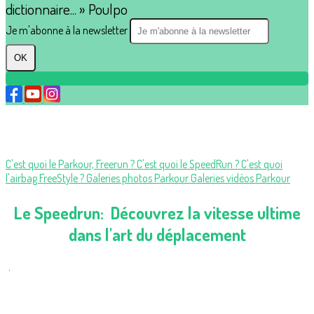
dictionnaire... » Poulpo
Je m'abonne à la newsletter
OK
C'est quoi le Parkour, Freerun ?
C'est quoi le SpeedRun ?
C'est quoi
l'airbag FreeStyle ?
Galeries photos Parkour
Galeries vidéos Parkour
Le Speedrun:
Découvrez la vitesse ultime
dans l'art du déplacement
.