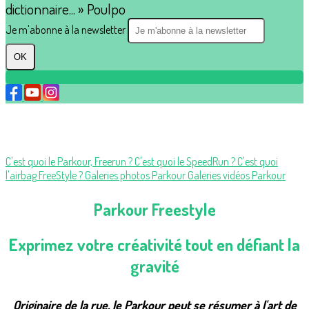
dictionnaire... » Poulpo
Je m'abonne à la newsletter
OK
C'est quoi le Parkour, Freerun ?
C'est quoi le SpeedRun ?
C'est quoi
l'airbag FreeStyle ?
Galeries photos Parkour
Galeries vidéos Parkour
Parkour Freestyle
Exprimez votre créativité tout en défiant la
gravité
Originaire de la rue, le Parkour peut se résumer à l'art de