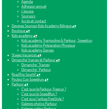
Agenda
Adhésion annuel
L'équipe
Sponsors
Accès et contact
Devenez Sponsor Kids Academy Bilingue
▴
▾
Boutique
▴
▾
Kids academy
▴
▾
Kids academy Trampoline & Parkour , Speedrun
Kids academy Préparation Physique
Kids academy Danses
Stages Vacances
▴
▾
Dimanche' transpi et Parkour
▴
▾
Dimanche ' Transpi
Dimanche ' Parkour
RoadTrip Sportif
▴
▾
Poulpo Cup Speedrun
▴
▾
Parkour
▴
▾
C'est quoi le Parkour, Freerun ?
C'est quoi le SpeedRun ?
C'est quoi l'airbag FreeStyle ?
Galeries photos Parkour
Galeries vidéos Parkour