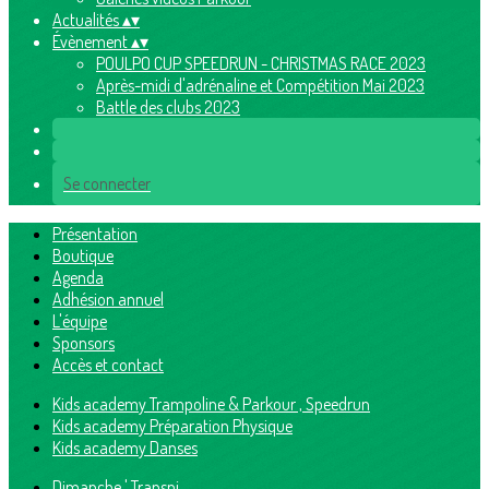
Actualités
▴
▾
Évènement
▴
▾
POULPO CUP SPEEDRUN - CHRISTMAS RACE 2023
Après-midi d'adrénaline et Compétition Mai 2023
Battle des clubs 2023
Se connecter
Présentation
Boutique
Agenda
Adhésion annuel
L'équipe
Sponsors
Accès et contact
Kids academy Trampoline & Parkour , Speedrun
Kids academy Préparation Physique
Kids academy Danses
Dimanche ' Transpi