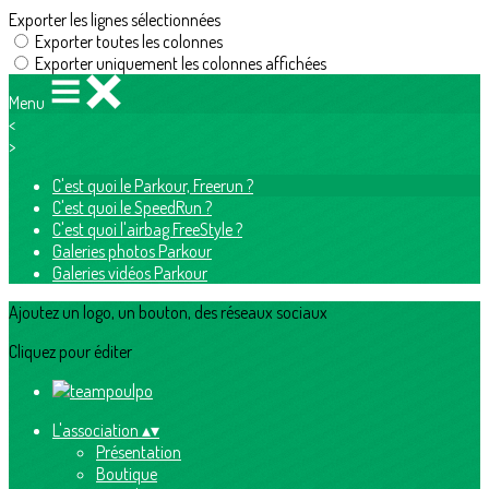
Exporter les lignes sélectionnées
Exporter toutes les colonnes
Exporter uniquement les colonnes affichées
Menu
<
>
C'est quoi le Parkour, Freerun ?
C'est quoi le SpeedRun ?
C'est quoi l'airbag FreeStyle ?
Galeries photos Parkour
Galeries vidéos Parkour
Ajoutez un logo, un bouton, des réseaux sociaux
Cliquez pour éditer
L'association
▴
▾
Présentation
Boutique