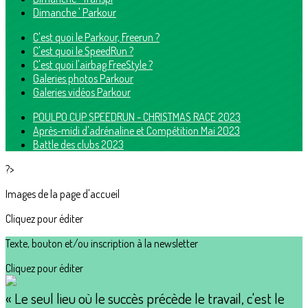
Dimanche ' Parkour
C'est quoi le Parkour, Freerun ?
C'est quoi le SpeedRun ?
C'est quoi l'airbag FreeStyle ?
Galeries photos Parkour
Galeries vidéos Parkour
POULPO CUP SPEEDRUN - CHRISTMAS RACE 2023
Après-midi d'adrénaline et Compétition Mai 2023
Battle des clubs 2023
?>
Images de la page d'accueil
Cliquez pour éditer
Texte, bouton et/ou inscription à la newsletter
Cliquez pour éditer
« Le seul lieu où le succès précède le travail, c'est le