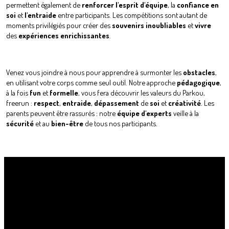
permettent également de
renforcer l'esprit d'équipe
, la
confiance en
soi
et
l'entraide
entre participants. Les compétitions sont autant de
moments privilégiés pour créer des
souvenirs inoubliables
et
vivre
des
expériences
enrichissantes
.
Venez vous joindre à nous pour apprendre à surmonter les
obstacles
,
en utilisant votre corps comme seul outil. Notre approche
pédagogique
,
à la fois
fun
et
formelle
, vous fera découvrir les valeurs du Parkou,
freerun :
respect
,
entraide
,
dépassement
de
soi
et
créativité
. Les
parents peuvent être rassurés : notre
équipe d'experts
veille à la
sécurité
et au
bien-être
de tous nos participants.