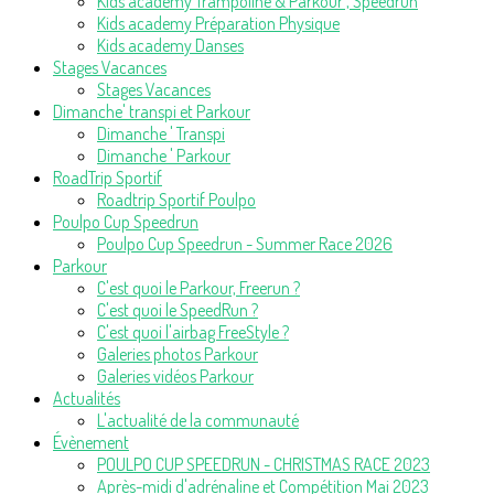
Kids academy Trampoline & Parkour , Speedrun
Kids academy Préparation Physique
Kids academy Danses
Stages Vacances
Stages Vacances
Dimanche' transpi et Parkour
Dimanche ' Transpi
Dimanche ' Parkour
RoadTrip Sportif
Roadtrip Sportif Poulpo
Poulpo Cup Speedrun
Poulpo Cup Speedrun - Summer Race 2026
Parkour
C'est quoi le Parkour, Freerun ?
C'est quoi le SpeedRun ?
C'est quoi l'airbag FreeStyle ?
Galeries photos Parkour
Galeries vidéos Parkour
Actualités
L'actualité de la communauté
Évènement
POULPO CUP SPEEDRUN - CHRISTMAS RACE 2023
Après-midi d'adrénaline et Compétition Mai 2023