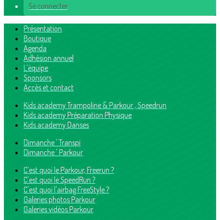
Se connecter
Présentation
Boutique
Agenda
Adhésion annuel
L'équipe
Sponsors
Accès et contact
Kids academy Trampoline & Parkour , Speedrun
Kids academy Préparation Physique
Kids academy Danses
Dimanche ' Transpi
Dimanche ' Parkour
C'est quoi le Parkour, Freerun ?
C'est quoi le SpeedRun ?
C'est quoi l'airbag FreeStyle ?
Galeries photos Parkour
Galeries vidéos Parkour