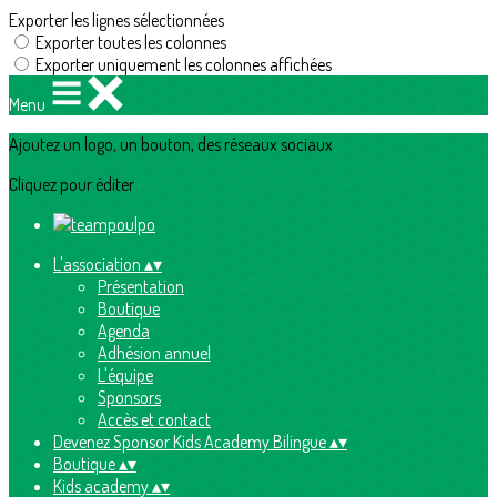
Exporter les lignes sélectionnées
Exporter toutes les colonnes
Exporter uniquement les colonnes affichées
Menu
Ajoutez un logo, un bouton, des réseaux sociaux
Cliquez pour éditer
L'association
▴
▾
Présentation
Boutique
Agenda
Adhésion annuel
L'équipe
Sponsors
Accès et contact
Devenez Sponsor Kids Academy Bilingue
▴
▾
Boutique
▴
▾
Kids academy
▴
▾