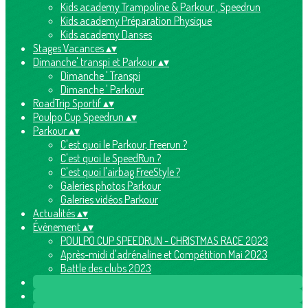
Kids academy Trampoline & Parkour , Speedrun
Kids academy Préparation Physique
Kids academy Danses
Stages Vacances
▴
▾
Dimanche' transpi et Parkour
▴
▾
Dimanche ' Transpi
Dimanche ' Parkour
RoadTrip Sportif
▴
▾
Poulpo Cup Speedrun
▴
▾
Parkour
▴
▾
C'est quoi le Parkour, Freerun ?
C'est quoi le SpeedRun ?
C'est quoi l'airbag FreeStyle ?
Galeries photos Parkour
Galeries vidéos Parkour
Actualités
▴
▾
Évènement
▴
▾
POULPO CUP SPEEDRUN - CHRISTMAS RACE 2023
Après-midi d'adrénaline et Compétition Mai 2023
Battle des clubs 2023