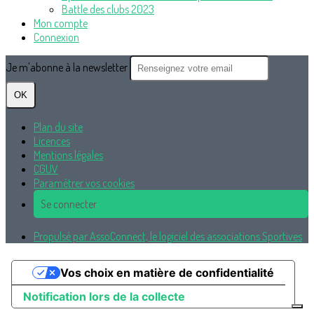
Battle des clubs 2023
Mon compte
Connexion
Je m'abonne à la newsletter
OK
Plan du site
Licences
Mentions légales
CGUV
Paramétrer vos cookies
Se connecter
Propulsé par AssoConnect, le logiciel des associations Sportives
Vos choix en matière de confidentialité
Notification lors de la collecte