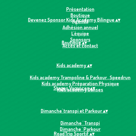
Présentation
Boutique
Devenez Sponsor Kids Academy Bilingue
▴
▾
Agenda
Adhésion annuel
L'équipe
Sponsors
Boutique
▴
▾
Accès et contact
Kids academy
▴
▾
Kids academy Trampoline & Parkour , Speedrun
Kids academy Préparation Physique
Stages Vacances
▴
▾
Kids academy Danses
Dimanche' transpi et Parkour
▴
▾
Dimanche ' Transpi
Dimanche ' Parkour
RoadTrip Sportif
▴
▾