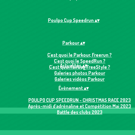
Poulpo Cup Speedrun
▴
▾
Parkour
▴
▾
C'est quoi le Parkour, Freerun ?
C'est quoi le SpeedRun ?
Actualités
▴
▾
C'est quoi l'airbag FreeStyle ?
Galeries photos Parkour
Galeries vidéos Parkour
Évènement
▴
▾
POULPO CUP SPEEDRUN - CHRISTMAS RACE 2023
Après-midi d'adrénaline et Compétition Mai 2023
Battle des clubs 2023