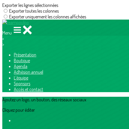
Exporter les lignes sélectionnées
Exporter toutes les colonnes
Exporter uniquement les colonnes affichées
Menu
<
>
Présentation
Boutique
Agenda
Adhésion annuel
L'équipe
Sponsors
Accès et contact
Ajoutez un logo, un bouton, des réseaux sociaux
Cliquez pour éditer