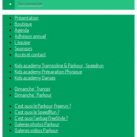
Se connecter
Présentation
Boutique
Agenda
Adhésion annuel
L'équipe
Sponsors
Accès et contact
Kids academy Trampoline & Parkour , Speedrun
Kids academy Préparation Physique
Kids academy Danses
Dimanche ' Transpi
Dimanche ' Parkour
C'est quoi le Parkour, Freerun ?
C'est quoi le SpeedRun ?
C'est quoi l'airbag FreeStyle ?
Galeries photos Parkour
Galeries vidéos Parkour