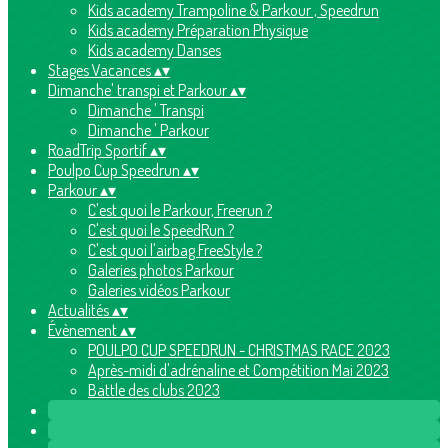
Kids academy Trampoline & Parkour , Speedrun
Kids academy Préparation Physique
Kids academy Danses
Stages Vacances
▴
▾
Dimanche' transpi et Parkour
▴
▾
Dimanche ' Transpi
Dimanche ' Parkour
RoadTrip Sportif
▴
▾
Poulpo Cup Speedrun
▴
▾
Parkour
▴
▾
C'est quoi le Parkour, Freerun ?
C'est quoi le SpeedRun ?
C'est quoi l'airbag FreeStyle ?
Galeries photos Parkour
Galeries vidéos Parkour
Actualités
▴
▾
Évènement
▴
▾
POULPO CUP SPEEDRUN - CHRISTMAS RACE 2023
Après-midi d'adrénaline et Compétition Mai 2023
Battle des clubs 2023