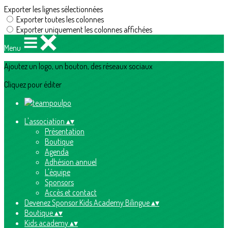
Exporter les lignes sélectionnées
Exporter toutes les colonnes
Exporter uniquement les colonnes affichées
Menu
Ajoutez un logo, un bouton, des réseaux sociaux
Cliquez pour éditer
L'association
▴
▾
Présentation
Boutique
Agenda
Adhésion annuel
L'équipe
Sponsors
Accès et contact
Devenez Sponsor Kids Academy Bilingue
▴
▾
Boutique
▴
▾
Kids academy
▴
▾