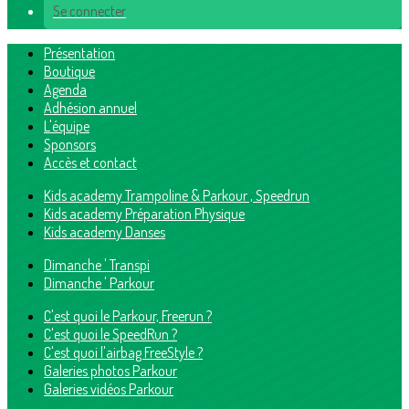
Se connecter
Présentation
Boutique
Agenda
Adhésion annuel
L'équipe
Sponsors
Accès et contact
Kids academy Trampoline & Parkour , Speedrun
Kids academy Préparation Physique
Kids academy Danses
Dimanche ' Transpi
Dimanche ' Parkour
C'est quoi le Parkour, Freerun ?
C'est quoi le SpeedRun ?
C'est quoi l'airbag FreeStyle ?
Galeries photos Parkour
Galeries vidéos Parkour