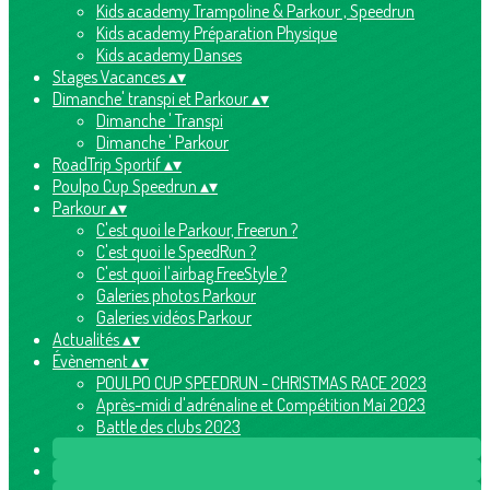
Kids academy Trampoline & Parkour , Speedrun
Kids academy Préparation Physique
Kids academy Danses
Stages Vacances
▴
▾
Dimanche' transpi et Parkour
▴
▾
Dimanche ' Transpi
Dimanche ' Parkour
RoadTrip Sportif
▴
▾
Poulpo Cup Speedrun
▴
▾
Parkour
▴
▾
C'est quoi le Parkour, Freerun ?
C'est quoi le SpeedRun ?
C'est quoi l'airbag FreeStyle ?
Galeries photos Parkour
Galeries vidéos Parkour
Actualités
▴
▾
Évènement
▴
▾
POULPO CUP SPEEDRUN - CHRISTMAS RACE 2023
Après-midi d'adrénaline et Compétition Mai 2023
Battle des clubs 2023