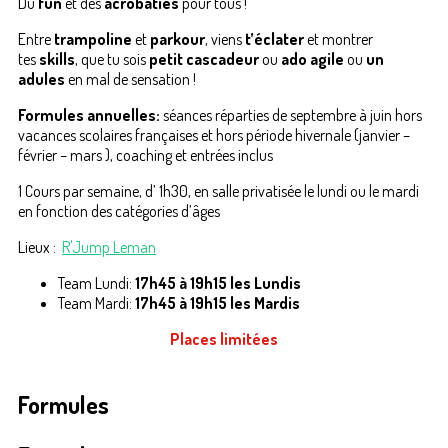
Du
fun
et des
acrobaties
pour tous !
Entre
trampoline
et
parkour
, viens
t’éclater
et montrer
tes
skills
, que tu sois
petit cascadeur
ou
ado agile
ou
un
adules
en mal de sensation !
Formules annuelles:
séances réparties de septembre à juin hors
vacances scolaires françaises et hors période hivernale (janvier –
février – mars ), coaching et entrées inclus
1 Cours par semaine, d’ 1h30, en salle privatisée le lundi ou le mardi
en fonction des catégories d’âges
Lieux :
R'Jump Leman
Team Lundi:
17h45 à 19h15 les Lundis
Team Mardi:
17h45 à 19h15 les Mardis
Places limitées
Formules