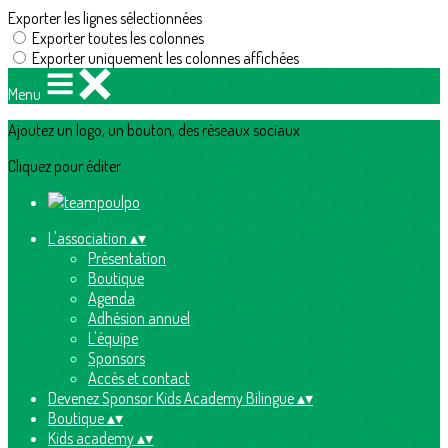
Exporter les lignes sélectionnées
Exporter toutes les colonnes
Exporter uniquement les colonnes affichées
Menu
Ajoutez un logo, un bouton, des réseaux sociaux
Cliquez pour éditer
L'association
▴
▾
Présentation
Boutique
Agenda
Adhésion annuel
L'équipe
Sponsors
Accès et contact
Devenez Sponsor Kids Academy Bilingue
▴
▾
Boutique
▴
▾
Kids academy
▴
▾