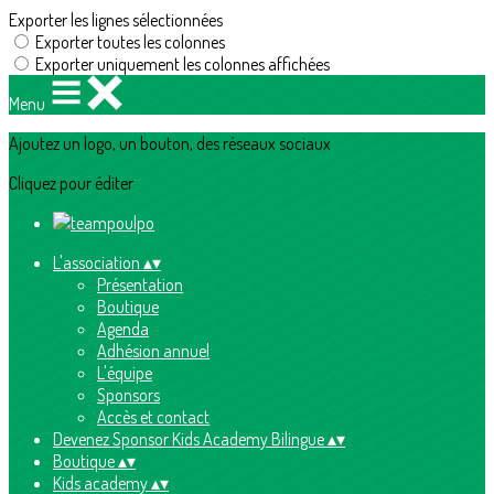
Exporter les lignes sélectionnées
Exporter toutes les colonnes
Exporter uniquement les colonnes affichées
Menu
Ajoutez un logo, un bouton, des réseaux sociaux
Cliquez pour éditer
L'association
▴
▾
Présentation
Boutique
Agenda
Adhésion annuel
L'équipe
Sponsors
Accès et contact
Devenez Sponsor Kids Academy Bilingue
▴
▾
Boutique
▴
▾
Kids academy
▴
▾