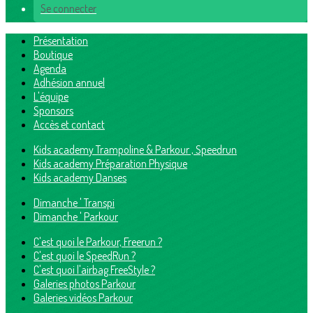
Se connecter
Présentation
Boutique
Agenda
Adhésion annuel
L'équipe
Sponsors
Accès et contact
Kids academy Trampoline & Parkour , Speedrun
Kids academy Préparation Physique
Kids academy Danses
Dimanche ' Transpi
Dimanche ' Parkour
C'est quoi le Parkour, Freerun ?
C'est quoi le SpeedRun ?
C'est quoi l'airbag FreeStyle ?
Galeries photos Parkour
Galeries vidéos Parkour