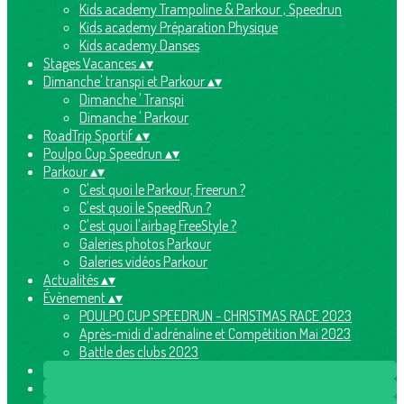
Kids academy Trampoline & Parkour , Speedrun
Kids academy Préparation Physique
Kids academy Danses
Stages Vacances
▴
▾
Dimanche' transpi et Parkour
▴
▾
Dimanche ' Transpi
Dimanche ' Parkour
RoadTrip Sportif
▴
▾
Poulpo Cup Speedrun
▴
▾
Parkour
▴
▾
C'est quoi le Parkour, Freerun ?
C'est quoi le SpeedRun ?
C'est quoi l'airbag FreeStyle ?
Galeries photos Parkour
Galeries vidéos Parkour
Actualités
▴
▾
Évènement
▴
▾
POULPO CUP SPEEDRUN - CHRISTMAS RACE 2023
Après-midi d'adrénaline et Compétition Mai 2023
Battle des clubs 2023