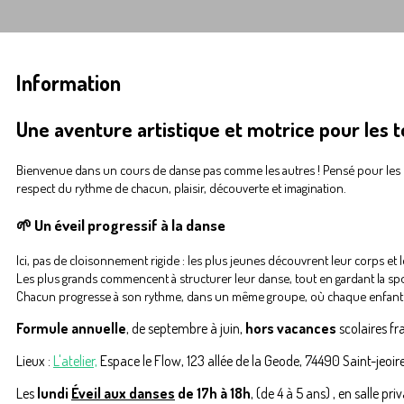
Information
Une aventure artistique et motrice pour les t
Bienvenue dans un cours de danse pas comme les autres ! Pensé pour les 
respect du rythme de chacun, plaisir, découverte et imagination.
🌱 Un éveil progressif à la danse
Ici, pas de cloisonnement rigide : les plus jeunes découvrent leur corps et l
Les plus grands commencent à structurer leur danse, tout en gardant la sp
Chacun progresse à son rythme, dans un même groupe, où chaque enfant t
Formule annuelle
, de septembre à juin,
hors vacances
scolaires fr
Lieux :
L'atelier,
Espace le Flow, 123 allée de la Geode, 74490 Saint-jeoir
Les
lundi
Éveil aux danses
de 17h à 18h
, (de 4 à 5 ans) , en salle pri