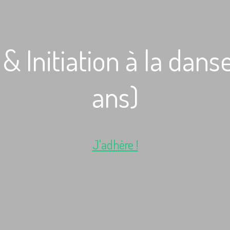
& Initiation à la dan
ans)
J'adhère !