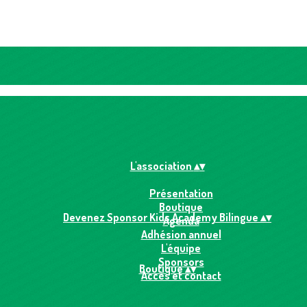
L'association
▴
▾
Présentation
Boutique
Devenez Sponsor Kids Academy Bilingue
▴
▾
Agenda
Adhésion annuel
L'équipe
Sponsors
Boutique
▴
▾
Accès et contact