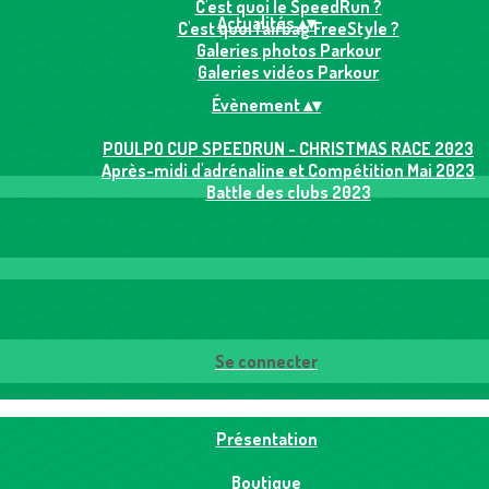
C'est quoi le SpeedRun ?
Actualités
▴
▾
C'est quoi l'airbag FreeStyle ?
Galeries photos Parkour
Galeries vidéos Parkour
Évènement
▴
▾
POULPO CUP SPEEDRUN - CHRISTMAS RACE 2023
Après-midi d'adrénaline et Compétition Mai 2023
Battle des clubs 2023
Se connecter
Présentation
Boutique