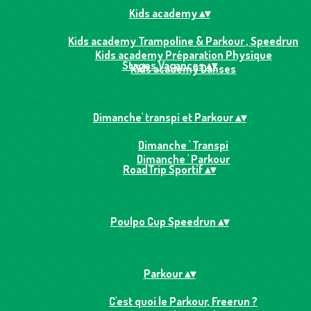
Kids academy
▴
▾
Kids academy Trampoline & Parkour , Speedrun
Kids academy Préparation Physique
Stages Vacances
▴
▾
Kids academy Danses
Dimanche' transpi et Parkour
▴
▾
Dimanche ' Transpi
Dimanche ' Parkour
RoadTrip Sportif
▴
▾
Poulpo Cup Speedrun
▴
▾
Parkour
▴
▾
C'est quoi le Parkour, Freerun ?