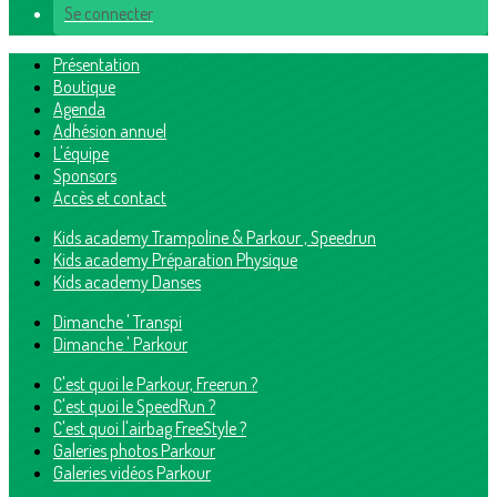
Se connecter
Présentation
Boutique
Agenda
Adhésion annuel
L'équipe
Sponsors
Accès et contact
Kids academy Trampoline & Parkour , Speedrun
Kids academy Préparation Physique
Kids academy Danses
Dimanche ' Transpi
Dimanche ' Parkour
C'est quoi le Parkour, Freerun ?
C'est quoi le SpeedRun ?
C'est quoi l'airbag FreeStyle ?
Galeries photos Parkour
Galeries vidéos Parkour