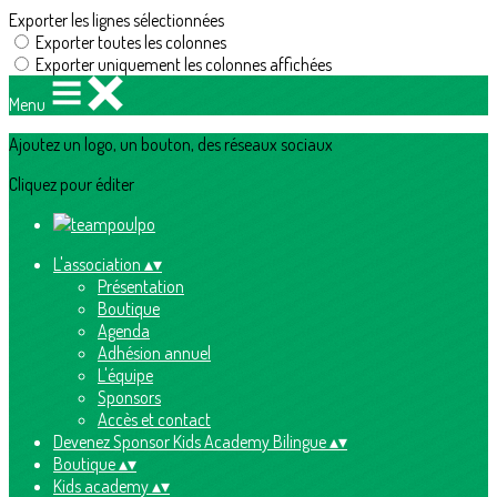
Exporter les lignes sélectionnées
Exporter toutes les colonnes
Exporter uniquement les colonnes affichées
Menu
Ajoutez un logo, un bouton, des réseaux sociaux
Cliquez pour éditer
L'association
▴
▾
Présentation
Boutique
Agenda
Adhésion annuel
L'équipe
Sponsors
Accès et contact
Devenez Sponsor Kids Academy Bilingue
▴
▾
Boutique
▴
▾
Kids academy
▴
▾