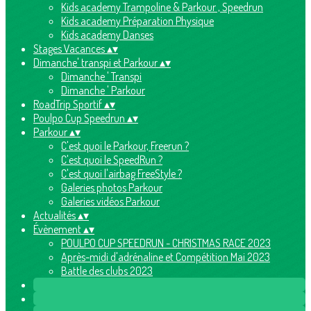
Kids academy Trampoline & Parkour , Speedrun
Kids academy Préparation Physique
Kids academy Danses
Stages Vacances
▴
▾
Dimanche' transpi et Parkour
▴
▾
Dimanche ' Transpi
Dimanche ' Parkour
RoadTrip Sportif
▴
▾
Poulpo Cup Speedrun
▴
▾
Parkour
▴
▾
C'est quoi le Parkour, Freerun ?
C'est quoi le SpeedRun ?
C'est quoi l'airbag FreeStyle ?
Galeries photos Parkour
Galeries vidéos Parkour
Actualités
▴
▾
Évènement
▴
▾
POULPO CUP SPEEDRUN - CHRISTMAS RACE 2023
Après-midi d'adrénaline et Compétition Mai 2023
Battle des clubs 2023