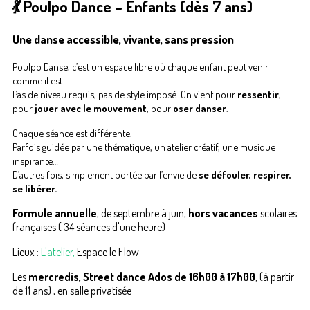
💃 Poulpo Dance – Enfants (dès 7 ans)
Une danse accessible, vivante, sans pression
Poulpo Danse, c’est un espace libre où chaque enfant peut venir
comme il est.
Pas de niveau requis, pas de style imposé. On vient pour
ressentir
,
pour
jouer avec le mouvement
, pour
oser danser
.
Chaque séance est différente.
Parfois guidée par une thématique, un atelier créatif, une musique
inspirante…
D’autres fois, simplement portée par l’envie de
se défouler, respirer,
se libérer.
Formule annuelle
, de septembre à juin,
hors vacances
scolaires
françaises ( 34 séances d'une heure)
Lieux :
L'atelier,
Espace le Flow
Les
mercredis, S
treet dance Ados
de 16h00 à 17h00
, (à partir
de 11 ans) , en salle privatisée