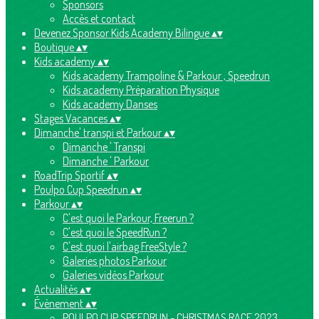
Sponsors
Accès et contact
Devenez Sponsor Kids Academy Bilingue
▴
▾
Boutique
▴
▾
Kids academy
▴
▾
Kids academy Trampoline & Parkour , Speedrun
Kids academy Préparation Physique
Kids academy Danses
Stages Vacances
▴
▾
Dimanche' transpi et Parkour
▴
▾
Dimanche ' Transpi
Dimanche ' Parkour
RoadTrip Sportif
▴
▾
Poulpo Cup Speedrun
▴
▾
Parkour
▴
▾
C'est quoi le Parkour, Freerun ?
C'est quoi le SpeedRun ?
C'est quoi l'airbag FreeStyle ?
Galeries photos Parkour
Galeries vidéos Parkour
Actualités
▴
▾
Évènement
▴
▾
POULPO CUP SPEEDRUN - CHRISTMAS RACE 2023