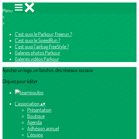
Menu
<
>
C'est quoi le Parkour, Freerun ?
C'est quoi le SpeedRun ?
C'est quoi l'airbag FreeStyle ?
Galeries photos Parkour
Galeries vidéos Parkour
Ajoutez un logo, un bouton, des réseaux sociaux
Cliquez pour éditer
L'association
▴
▾
Présentation
Boutique
Agenda
Adhésion annuel
L'équipe