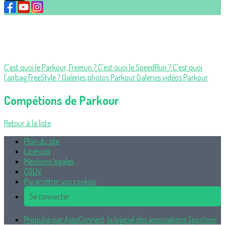
C'est quoi le Parkour, Freerun ?
C'est quoi le SpeedRun ?
C'est quoi
l'airbag FreeStyle ?
Galeries photos Parkour
Galeries vidéos Parkour
Compétions de Parkour
Retour à la liste
Plan du site
Licences
Mentions légales
CGUV
Paramétrer vos cookies
Se connecter
Propulsé par AssoConnect, le logiciel des associations Sportives