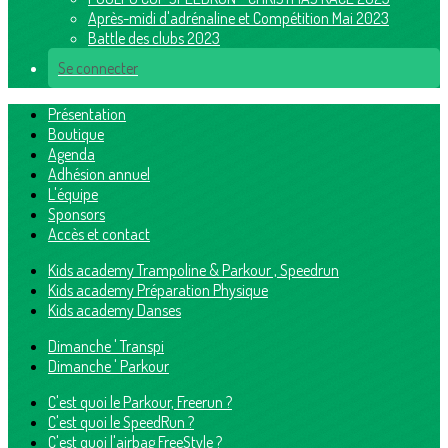
Après-midi d'adrénaline et Compétition Mai 2023
Battle des clubs 2023
Se connecter
Présentation
Boutique
Agenda
Adhésion annuel
L'équipe
Sponsors
Accès et contact
Kids academy Trampoline & Parkour , Speedrun
Kids academy Préparation Physique
Kids academy Danses
Dimanche ' Transpi
Dimanche ' Parkour
C'est quoi le Parkour, Freerun ?
C'est quoi le SpeedRun ?
C'est quoi l'airbag FreeStyle ?