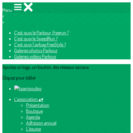
Menu
<
>
C'est quoi le Parkour, Freerun ?
C'est quoi le SpeedRun ?
C'est quoi l'airbag FreeStyle ?
Galeries photos Parkour
Galeries vidéos Parkour
Ajoutez un logo, un bouton, des réseaux sociaux
Cliquez pour éditer
L'association
▴
▾
Présentation
Boutique
Agenda
Adhésion annuel
L'équipe