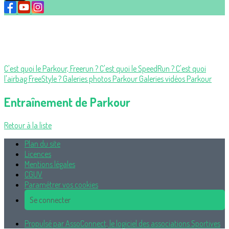
C'est quoi le Parkour, Freerun ?
C'est quoi le SpeedRun ?
C'est quoi
l'airbag FreeStyle ?
Galeries photos Parkour
Galeries vidéos Parkour
Entraînement de Parkour
Retour à la liste
Plan du site
Licences
Mentions légales
CGUV
Paramétrer vos cookies
Se connecter
Propulsé par AssoConnect, le logiciel des associations Sportives