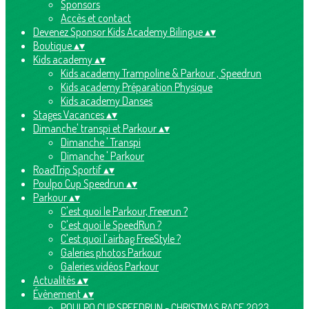
Sponsors
Accès et contact
Devenez Sponsor Kids Academy Bilingue
▴
▾
Boutique
▴
▾
Kids academy
▴
▾
Kids academy Trampoline & Parkour , Speedrun
Kids academy Préparation Physique
Kids academy Danses
Stages Vacances
▴
▾
Dimanche' transpi et Parkour
▴
▾
Dimanche ' Transpi
Dimanche ' Parkour
RoadTrip Sportif
▴
▾
Poulpo Cup Speedrun
▴
▾
Parkour
▴
▾
C'est quoi le Parkour, Freerun ?
C'est quoi le SpeedRun ?
C'est quoi l'airbag FreeStyle ?
Galeries photos Parkour
Galeries vidéos Parkour
Actualités
▴
▾
Évènement
▴
▾
POULPO CUP SPEEDRUN - CHRISTMAS RACE 2023