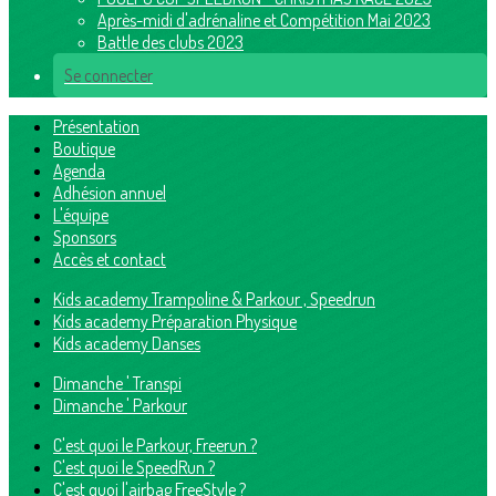
Après-midi d'adrénaline et Compétition Mai 2023
Battle des clubs 2023
Se connecter
Présentation
Boutique
Agenda
Adhésion annuel
L'équipe
Sponsors
Accès et contact
Kids academy Trampoline & Parkour , Speedrun
Kids academy Préparation Physique
Kids academy Danses
Dimanche ' Transpi
Dimanche ' Parkour
C'est quoi le Parkour, Freerun ?
C'est quoi le SpeedRun ?
C'est quoi l'airbag FreeStyle ?