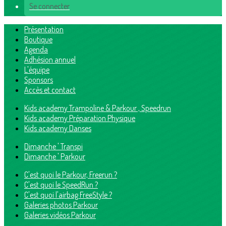
Se connecter
Présentation
Boutique
Agenda
Adhésion annuel
L'équipe
Sponsors
Accès et contact
Kids academy Trampoline & Parkour , Speedrun
Kids academy Préparation Physique
Kids academy Danses
Dimanche ' Transpi
Dimanche ' Parkour
C'est quoi le Parkour, Freerun ?
C'est quoi le SpeedRun ?
C'est quoi l'airbag FreeStyle ?
Galeries photos Parkour
Galeries vidéos Parkour