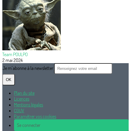
Team POULPO
2 mai 2024
Je m'abonne à la newsletter
OK
Plan du site
Licences
Mentions légales
CGUV
Paramétrer vos cookies
Se connecter