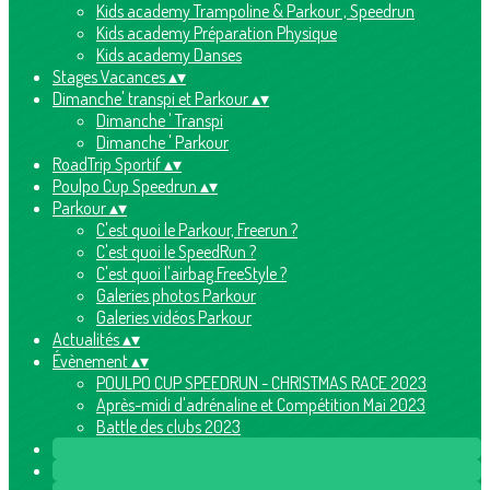
Kids academy Trampoline & Parkour , Speedrun
Kids academy Préparation Physique
Kids academy Danses
Stages Vacances
▴
▾
Dimanche' transpi et Parkour
▴
▾
Dimanche ' Transpi
Dimanche ' Parkour
RoadTrip Sportif
▴
▾
Poulpo Cup Speedrun
▴
▾
Parkour
▴
▾
C'est quoi le Parkour, Freerun ?
C'est quoi le SpeedRun ?
C'est quoi l'airbag FreeStyle ?
Galeries photos Parkour
Galeries vidéos Parkour
Actualités
▴
▾
Évènement
▴
▾
POULPO CUP SPEEDRUN - CHRISTMAS RACE 2023
Après-midi d'adrénaline et Compétition Mai 2023
Battle des clubs 2023