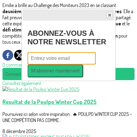
Emilie a brillé au Challenge des Moniteurs 2023 en se classant
deuxième après une série de six victoires consécutives
. Elle a
fait preuve de
détermination
dans un super snowpark et a partagé
cette expérience avec sa fille Mia. L'
ambiance
était
électrique
et le
défi stimulant
, offrant une
expérience de partage
et de
ABONNEZ-VOUS À
compétition inoubliable. Un véritable exemple de
motivation
pour
NOTRE NEWSLETTER
tous ceux qui cherchent à
se dépasser
dans leur passion.
0 commentaire(s)
M'abonner maintenant
Connectez-vous pour laisser un commentaire
Consultez également
Resultat de la Poulpo Winter Cup 2025
Poursuivez ici selon votre inspiration...🔥 POULPO WINTER CUP 2025 –
UNE COMPÉTITION PAS COMME...
8 décembre 2025