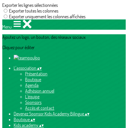
Exporter les lignes sélectionnées
Exporter toutes les colonnes
Exporter uniquement les colonnes affichées
Menu
Ajoutez un logo, un bouton, des réseaux sociaux
Cliquez pour éditer
L'association
▴
▾
Présentation
Boutique
Agenda
Adhésion annuel
L'équipe
Sponsors
Accès et contact
Devenez Sponsor Kids Academy Bilingue
▴
▾
Boutique
▴
▾
Kids academy
▴
▾