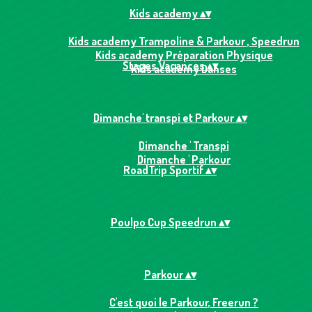
Kids academy
▴
▾
Kids academy Trampoline & Parkour , Speedrun
Kids academy Préparation Physique
Stages Vacances
▴
▾
Kids academy Danses
Dimanche' transpi et Parkour
▴
▾
Dimanche ' Transpi
Dimanche ' Parkour
RoadTrip Sportif
▴
▾
Poulpo Cup Speedrun
▴
▾
Parkour
▴
▾
C'est quoi le Parkour, Freerun ?