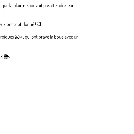
que la pluie ne pouvait pas éteindre leur
eux ont tout donné ! 💥
roïques 🦸♂️, qui ont bravé la boue avec un
x 🌦️.