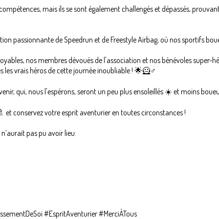
compétences, mais ils se sont également challengés et dépassés, prouvant 
tion passionnante de Speedrun et de Freestyle Airbag, où nos sportifs bou
royables, nos membres dévoués de l'association et nos bénévoles super-hé
s les vrais héros de cette journée inoubliable ! 🌟🦸♂️
enir, qui, nous l'espérons, seront un peu plus ensoleillés ☀️ et moins boueu
et conservez votre esprit aventurier en toutes circonstances !
’aurait pas pu avoir lieu:
ementDeSoi #EspritAventurier #MerciÀTous