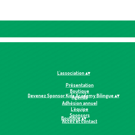
L'association
▴
▾
Présentation
Boutique
Devenez Sponsor Kids Academy Bilingue
▴
▾
Agenda
Adhésion annuel
L'équipe
Sponsors
Boutique
▴
▾
Accès et contact