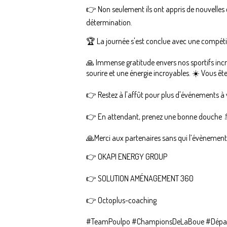
👉 Non seulement ils ont appris de nouvelles 
détermination.
🏆 La journée s'est conclue avec une compéti
🙏 Immense gratitude envers nos sportifs inc
sourire et une énergie incroyables. ☀️ Vous ête
👉 Restez à l'affût pour plus d'événements à v
👉 En attendant, prenez une bonne douche 🚿 
🙏Merci aux partenaires sans qui l’évènement n
👉 OKAPI ENERGY GROUP
👉 SOLUTION AMÉNAGEMENT 360
👉 Octoplus-coaching
#TeamPoulpo #ChampionsDeLaBoue #Dépass