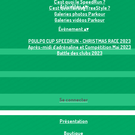
C'est quoi le SpeedRun ?
Actualités
▴
▾
C'est quoi l'airbag FreeStyle ?
Galeries photos Parkour
Galeries vidéos Parkour
Évènement
▴
▾
POULPO CUP SPEEDRUN - CHRISTMAS RACE 2023
Après-midi d'adrénaline et Compétition Mai 2023
Battle des clubs 2023
Se connecter
Présentation
Boutique