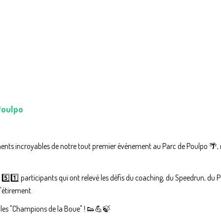
Poulpo
ents incroyables de notre tout premier événement au Parc de Poulpo 🌴, 
s 5️⃣1️⃣ participants qui ont relevé les défis du coaching, du Speedrun, du P
'étirement.
tables "Champions de la Boue" ! 👟💪🍃