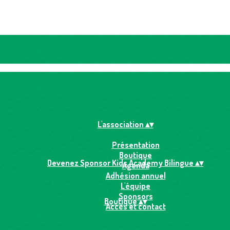
L'association
▴
▾
Présentation
Boutique
Devenez Sponsor Kids Academy Bilingue
▴
▾
Agenda
Adhésion annuel
L'équipe
Sponsors
Boutique
▴
▾
Accès et contact