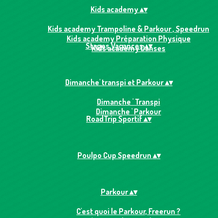
Kids academy
▴
▾
Kids academy Trampoline & Parkour , Speedrun
Kids academy Préparation Physique
Stages Vacances
▴
▾
Kids academy Danses
Dimanche' transpi et Parkour
▴
▾
Dimanche ' Transpi
Dimanche ' Parkour
RoadTrip Sportif
▴
▾
Poulpo Cup Speedrun
▴
▾
Parkour
▴
▾
C'est quoi le Parkour, Freerun ?