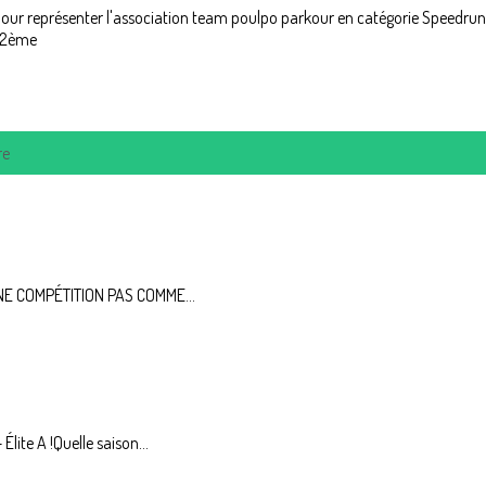
, pour représenter l'association team poulpo parkour en catégorie Speedru
e 2ème
re
 UNE COMPÉTITION PAS COMME...
te A !Quelle saison...