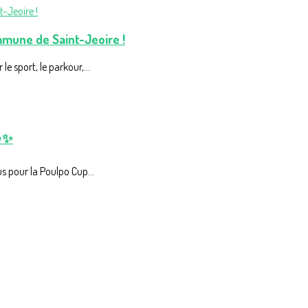
mune de Saint-Jeoire !
e sport, le parkour,...
🎅✨
us pour la Poulpo Cup...