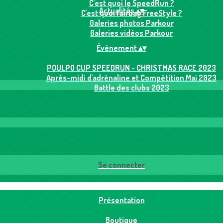
C'est quoi le SpeedRun ?
Actualités
▴
▾
C'est quoi l'airbag FreeStyle ?
Galeries photos Parkour
Galeries vidéos Parkour
Évènement
▴
▾
POULPO CUP SPEEDRUN - CHRISTMAS RACE 2023
Après-midi d'adrénaline et Compétition Mai 2023
Battle des clubs 2023
Se connecter
Présentation
Boutique